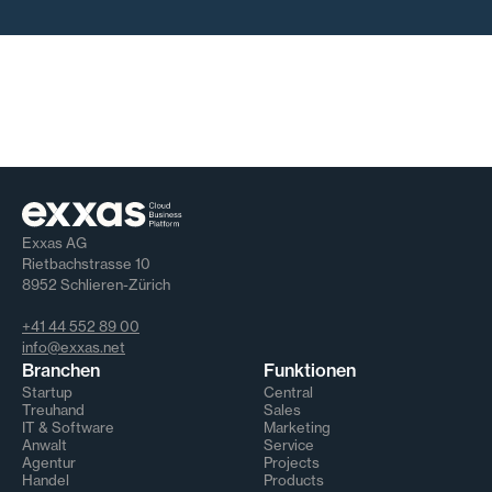
Exxas AG
Rietbachstrasse 10
8952 Schlieren-Zürich
+41 44 552 89 00
info@exxas.net
Branchen
Funktionen
Startup
Central
Treuhand
Sales
IT & Software
Marketing
Anwalt
Service
Agentur
Projects
Handel
Products