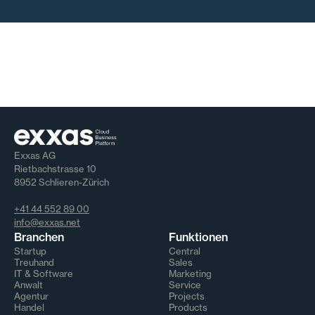
Exxas AG
Rietbachstrasse 10
8952 Schlieren-Zürich
+41 44 552 89 00
info@exxas.net
Branchen
Funktionen
Startup
Central
Treuhand
Sales
IT & Software
Marketing
Anwalt
Service
Agentur
Projects
Handel
Products