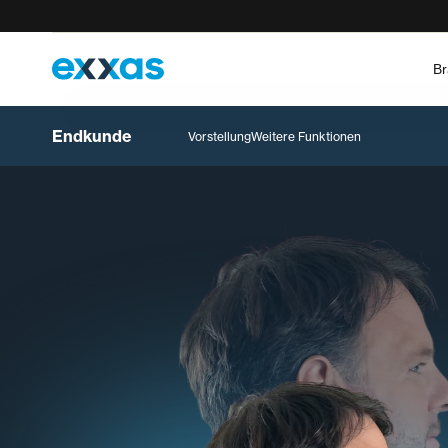
Br
Wähle dein Land
Endkunde
Vorstellung
Weitere Funktionen
Deutschland
Frankreich
Deutsch
English
Français
English
Italien
Österreich
Italiano
English
Deutsch
English
Schweiz
Deutsch (CH)
Français
Italiano
English