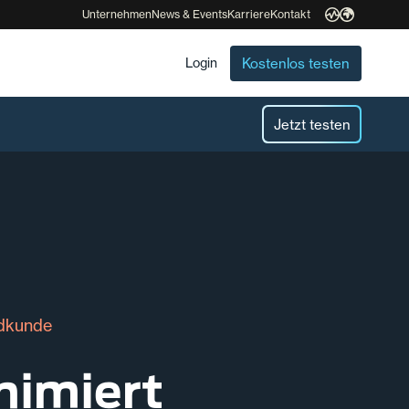
Unternehmen
News & Events
Karriere
Kontakt
Kostenlos testen
Login
Jetzt testen
dkunde
nimiert