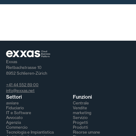
Exxas
Rietbachstrasse 10
8952 Schlieren-Zürich
+41 44 552 89 00
info@exxas.net
Settori
Funzioni
avviare
Centrale
Fiduciario
Vendite
IT e Software
marketing
Avvocato
Servizio
Agenzia
Progetti
Commercio
Prodotti
Tecnologia e Impiantistica
Risorse umane