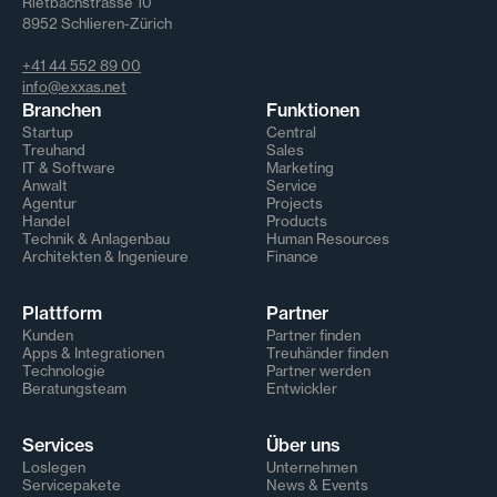
Rietbachstrasse 10
8952 Schlieren-Zürich
+41 44 552 89 00
info@exxas.net
Branchen
Funktionen
Startup
Central
Treuhand
Sales
IT & Software
Marketing
Anwalt
Service
Agentur
Projects
Handel
Products
Technik & Anlagenbau
Human Resources
Architekten & Ingenieure
Finance
Plattform
Partner
Kunden
Partner finden
Apps & Integrationen
Treuhänder finden
Technologie
Partner werden
Beratungsteam
Entwickler
Services
Über uns
Loslegen
Unternehmen
Servicepakete
News & Events