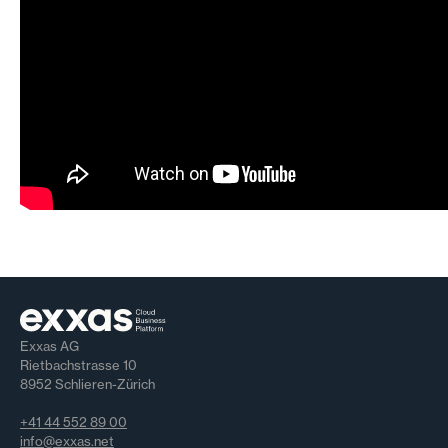
Exxas AG
Rietbachstrasse 10
8952 Schlieren-Zürich
+41 44 552 89 00
info@exxas.net