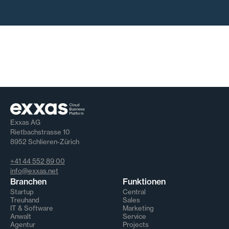
Exxas AG
Rietbachstrasse 10
8952 Schlieren-Zürich
+41 44 552 89 00
info@exxas.net
Branchen
Funktionen
Startup
Central
Treuhand
Sales
IT & Software
Marketing
Anwalt
Service
Agentur
Projects