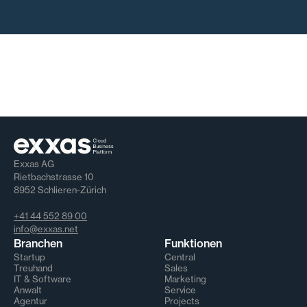
Exxas AG
Rietbachstrasse 10
8952 Schlieren-Zürich
+41 44 552 89 00
info@exxas.net
Branchen
Funktionen
Startup
Central
Treuhand
Sales
IT & Software
Marketing
Anwalt
Service
Agentur
Projects