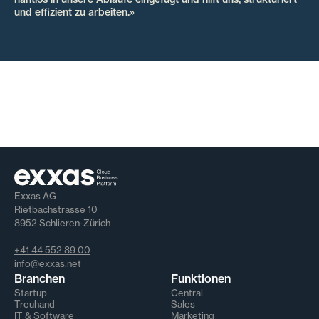
und effizient zu arbeiten.»
Exxas AG
Rietbachstrasse 10
8952 Schlieren-Zürich
+41 44 552 89 00
info@exxas.net
Branchen
Funktionen
Startup
Central
Treuhand
Sales
IT & Software
Marketing