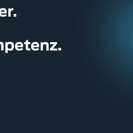
r.
petenz.