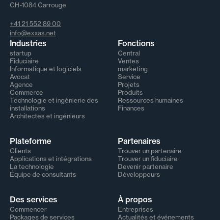
CH-1084 Carrouge
+41 21 552 89 00
info@exxas.net
Industries
Fonctions
startup
Central
Fiduciaire
Ventes
Informatique et logiciels
marketing
Avocat
Service
Agence
Projets
Commerce
Produits
Technologie et ingénierie des
Ressources humaines
installations
Finances
Architectes et ingénieurs
Plateforme
Partenaires
Clients
Trouver un partenaire
Applications et intégrations
Trouver un fiduciaire
La technologie
Devenir partenaire
Équipe de consultants
Développeurs
Des services
À propos
Commencer
Entreprises
Packages de services
Actualités et événements