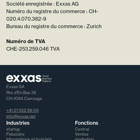
Société enregistrée : Exxas AG
Numéro du registre du commerce : CH-
020.4.070.382-9
Bureau du registre du commerce : Zurich
Numéro de TVA
CHE-253.259.046 TVA
Exxas SA
Rte d'En Bas 36
CH-1084 Carrouge
+41 21 552 89 00
info@exxas.net
Industries
Fonctions
startup
Central
Fiduciaire
Ventes
Informatique et logiciels
marketing