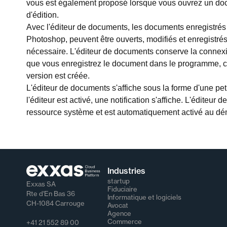
vous est également proposé lorsque vous ouvrez un docum
d'édition.
Avec l'éditeur de documents, les documents enregistré
Photoshop, peuvent être ouverts, modifiés et enregistré
nécessaire. L'éditeur de documents conserve la connexi
que vous enregistrez le document dans le programme, ce
version est créée.
L'éditeur de documents s'affiche sous la forme d'une pe
l'éditeur est activé, une notification s'affiche. L'édite
ressource système et est automatiquement activé au d
Industries
startup
Exxas SA
Fiduciaire
Rte d'En Bas 36
Informatique et logiciels
CH-1084 Carrouge
Avocat
Agence
Commerce
+41 21 552 89 00