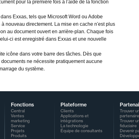
ent pour la première fois à l'aide de la fonction
s dans Exxas, tels que Microsoft Word ou Adobe
s à nouveau directement. La mise en cache n'est plus
on au document ouvert en arrière-plan. Chaque fois
lui-ci est enregistré dans Exxas et une nouvelle
tite icône dans votre barre des tâches. Dès que
ur de documents ne nécessite pratiquement aucune
émarrage du système.
Fonctions
Plateforme
Partena
Central
Clients
Trouver u
Ventes
Applications et
partenair
marketing
intégrations
Trouver u
Service
La technologie
fiduciaire
Projets
Équipe de consultants
Devenir p
Produits
Développ