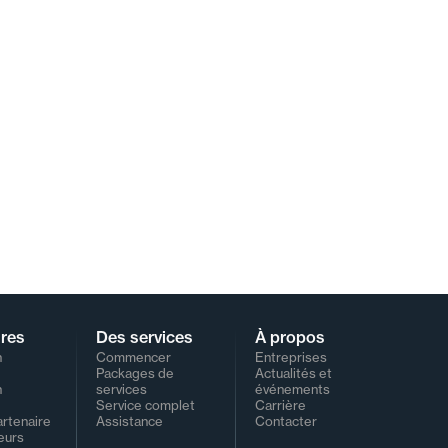
ires
Des services
À propos
n
Commencer
Entreprises
e
Packages de
Actualités et
n
services
événements
Service complet
Carrière
artenaire
Assistance
Contacter
eurs