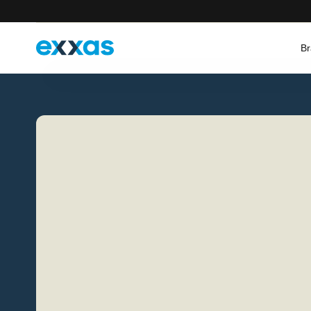
Br
Wähle dein Land
Deutschland
Frankreich
Deutsch
English
Français
English
Italien
Österreich
Italiano
English
Deutsch
English
Schweiz
Deutsch (CH)
Français
Italiano
English