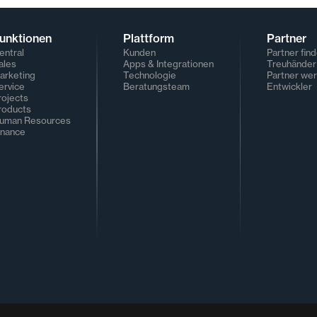
unktionen
Plattform
Partner
entral
Kunden
Partner fin
ales
Apps & Integrationen
Treuhänder 
arketing
Technologie
Partner we
ervice
Beratungsteam
Entwickler
rojects
roducts
uman Resources
inance