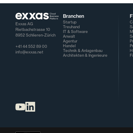
Branchen
F
Startup
C
Exxas AG
Treuhand
S
Rietbachstrasse 10
IT & Software
M
8952 Schlieren-Zürich
Anwalt
S
Agentur
P
Handel
P
+41 44 552 89 00
Technik & Anlagenbau
H
info@exxas.net
Architekten & Ingenieure
F