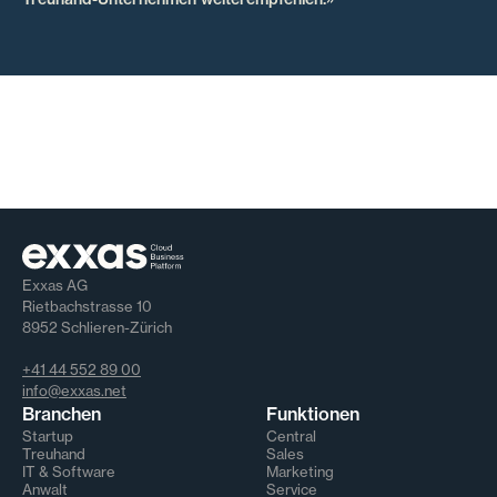
Exxas AG
Rietbachstrasse 10
8952 Schlieren-Zürich
+41 44 552 89 00
info@exxas.net
Branchen
Funktionen
Startup
Central
Treuhand
Sales
IT & Software
Marketing
Anwalt
Service