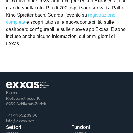
Il 16 novembre 2023, abbiamo presentato Exxas 5.0 in un
grande spettacolo. Più di 200 ospiti sono arrivati a Pathé
Kino Spreitenbach. Guarda l'evento su
registrazione
completa
e scopri tutto sulla nuova contabilità, sulle
dashboard configurabili e sulle nuove app Exxas. E sono
incluse anche alcune informazioni sui primi giorni di
Exxas.
Exxas
Rietbachstrasse 10
8952 Schlieren-Zürich
+41 44 552 89 00
info@exxas.net
Settori
Funzioni