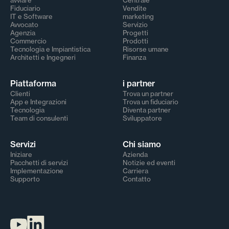
avviare
Centrale
Fiduciario
Vendite
IT e Software
marketing
Avvocato
Servizio
Agenzia
Progetti
Commercio
Prodotti
Tecnologia e Impiantistica
Risorse umane
Architetti e Ingegneri
Finanza
Piattaforma
i partner
Clienti
Trova un partner
App e Integrazioni
Trova un fiduciario
Tecnologia
Diventa partner
Team di consulenti
Sviluppatore
Servizi
Chi siamo
Iniziare
Azienda
Pacchetti di servizi
Notizie ed eventi
Implementazione
Carriera
Supporto
Contatto