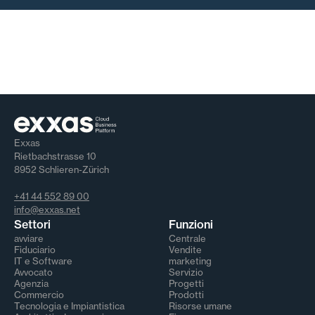
Exxas
Rietbachstrasse 10
8952 Schlieren-Zürich
+41 44 552 89 00
info@exxas.net
Settori
Funzioni
avviare
Centrale
Fiduciario
Vendite
IT e Software
marketing
Avvocato
Servizio
Agenzia
Progetti
Commercio
Prodotti
Tecnologia e Impiantistica
Risorse umane