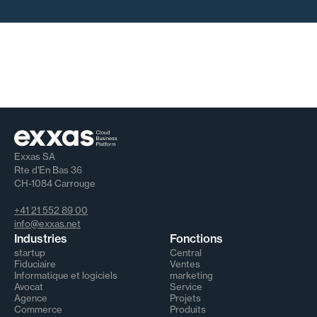
Exxas SA
Rte d'En Bas 36
CH-1084 Carrouge
+41 21 552 89 00
info@exxas.net
Industries
Fonctions
startup
Central
Fiduciaire
Ventes
Informatique et logiciels
marketing
Avocat
Service
Agence
Projets
Commerce
Produits