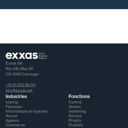
Exxas SA
Rte d'En Bas 36
CH-1084 Carrouge
+41 21 552 89 00
info@exxas.net
Industries
Fonctions
startup
Central
Fiduciaire
Ventes
Informatique et logiciels
marketing
Avocat
Service
Agence
Projets
Commerce
Produits