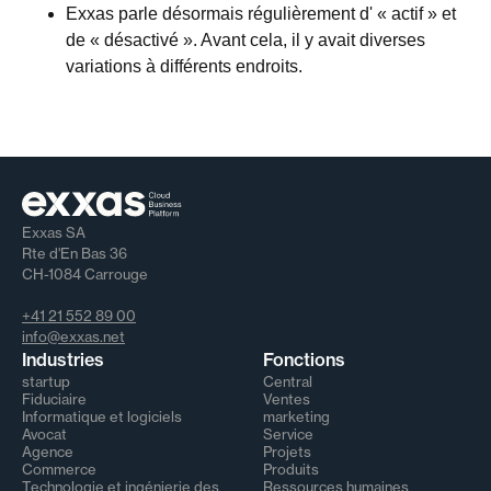
Exxas parle désormais régulièrement d' « actif » et
de « désactivé ». Avant cela, il y avait diverses
variations à différents endroits.
Exxas SA
Rte d'En Bas 36
CH-1084 Carrouge
+41 21 552 89 00
info@exxas.net
Industries
Fonctions
startup
Central
Fiduciaire
Ventes
Informatique et logiciels
marketing
Avocat
Service
Agence
Projets
Commerce
Produits
Technologie et ingénierie des
Ressources humaines