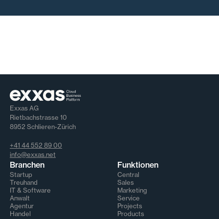
Exxas AG
Rietbachstrasse 10
8952 Schlieren-Zürich
+41 44 552 89 00
info@exxas.net
Branchen
Funktionen
Startup
Central
Treuhand
Sales
IT & Software
Marketing
Anwalt
Service
Agentur
Projects
Handel
Products